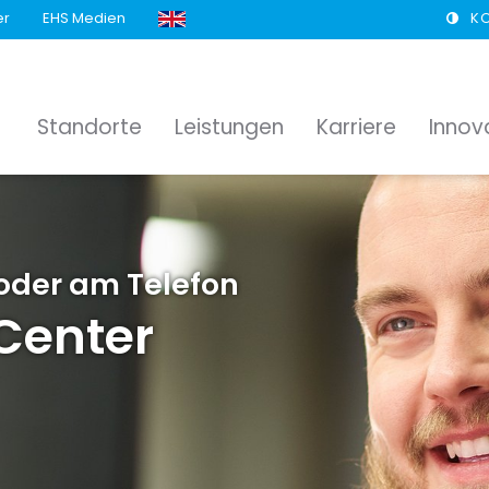
er
EHS Medien
K
Standorte
Leistungen
Karriere
Innov