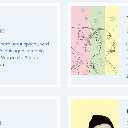
ge
nem Beruf spricht, wird
Erzählungen sprudeln
r Weg in die Pflege
en.
t