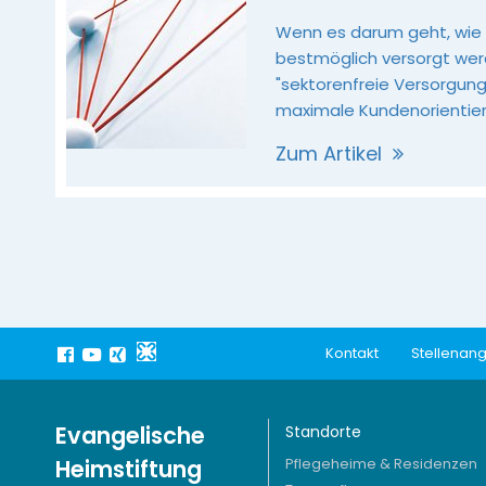
Wenn es darum geht, wi
bestmöglich versorgt werd
"sektorenfreie Versorgung
maximale Kundenorientie
Zum Artikel
Kontakt
Stellenan
Evangelische
Standorte
Heimstiftung
Pflegeheime & Residenzen