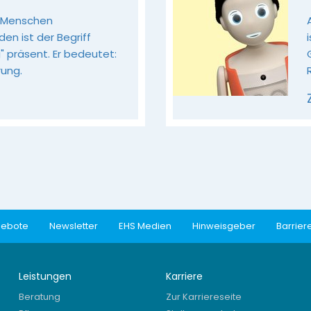
e Menschen
en ist der Begriff
" präsent. Er bedeutet:
rung.
gebote
Newsletter
EHS Medien
Hinweisgeber
Barriere
Leistungen
Karriere
Beratung
Zur Karriereseite