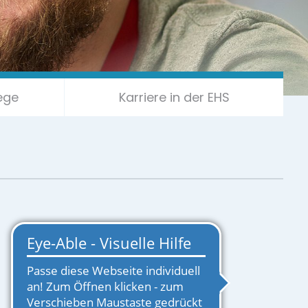
ege
Karriere in der EHS
EHS-LOGIN