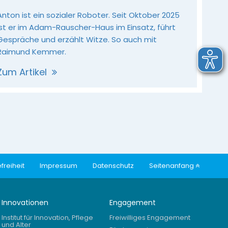
Anton ist ein sozialer Roboter. Seit Oktober 2025
ist er im Adam-Rauscher-Haus im Einsatz, führt
Gespräche und erzählt Witze. So auch mit
Raimund Kemmer.
Zum Artikel
freiheit
Impressum
Datenschutz
Seitenanfang
Innovationen
Engagement
Institut für Innovation, Pflege
Freiwilliges Engagement
und Alter