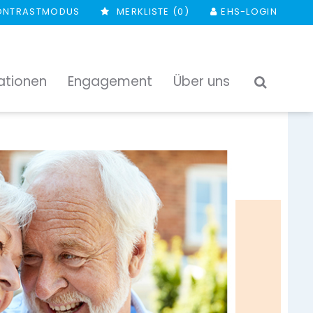
ONTRASTMODUS
MERKLISTE (
0
)
EHS-LOGIN
ationen
Engagement
Über uns
SUCHEN