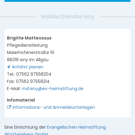
Mobile Dienste Isny
Brigitte Matteossus
Pflegedienstleitung
Maierhöfenerstraße 61
88316 Isny im Allgäu
Anfahrt planen
Tel.: 07562 97558204
Fax: 07562 97558214
E-Mail:
md.isny@ev-heimstiftung.de
Infomaterial
Informations- und Anmeldeunterlagen
Eine Einrichtung der
Evangelischen Heimstiftung
Württemberg GmbH
.