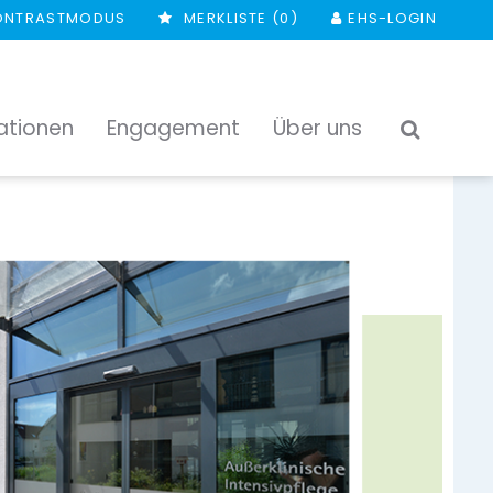
ONTRASTMODUS
MERKLISTE (
0
)
EHS-LOGIN
ationen
Engagement
Über uns
SUCHEN