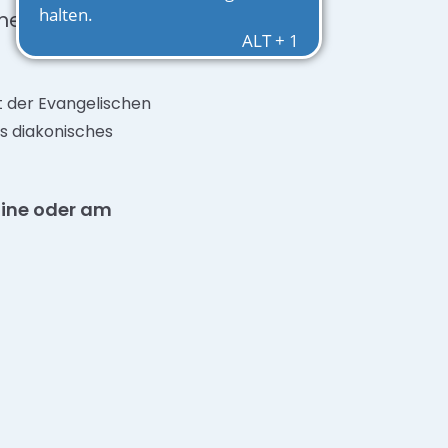
men bei der
t der Evangelischen
s diakonisches
nline oder am