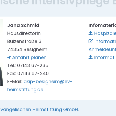
ische Intensivpflege
Jana Schmid
Infomateri
Hausdirektorin
Hospizdi
Bülzenstraße 3
Informat
74354 Besigheim
Anmeldeunt
Anfahrt planen
Informati
Tel.: 07143 67-235
Fax: 07143 67-240
E-Mail:
akip-besigheim@ev-
heimstiftung.de
Evangelischen Heimstiftung GmbH
.