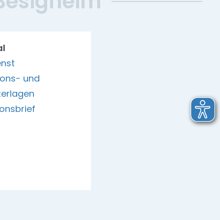
 Besigheim
al
enst
ions- und
erlagen
onsbrief