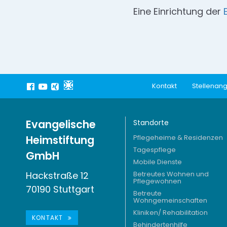
Eine Einrichtung der
Kontakt
Stellenan
Evangelische
Standorte
Heimstiftung
Pflegeheime & Residenzen
Tagespflege
GmbH
Mobile Dienste
Hackstraße 12
Betreutes Wohnen und
Pflegewohnen
70190 Stuttgart
Betreute
Wohngemeinschaften
Kliniken/ Rehabilitation
KONTAKT
Behindertenhilfe