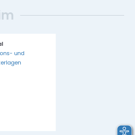
eim
al
ions- und
erlagen