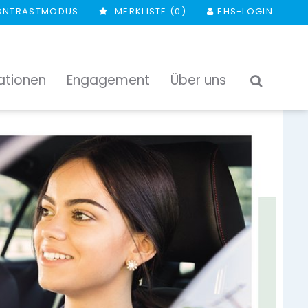
ONTRASTMODUS
MERKLISTE (
0
)
EHS-LOGIN
ationen
Engagement
Über uns
SUCHEN