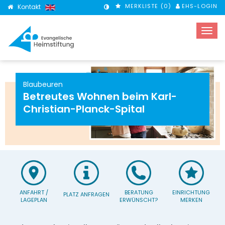
MERKLISTE (
0
)
EHS-LOGIN
Kontakt
KONTRASTMODUS
Blaubeuren
Betreutes Wohnen beim Karl-
Christian-Planck-Spital
ANFAHRT /
BERATUNG
EINRICHTUNG
PLATZ ANFRAGEN
LAGEPLAN
ERWÜNSCHT?
MERKEN