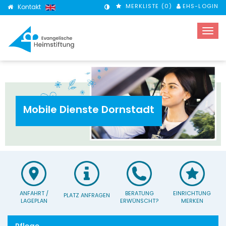
MERKLISTE (
0
)
EHS-LOGIN
Kontakt
KONTRASTMODUS
Mobile Dienste Dornstadt
ANFAHRT /
BERATUNG
EINRICHTUNG
PLATZ ANFRAGEN
LAGEPLAN
ERWÜNSCHT?
MERKEN