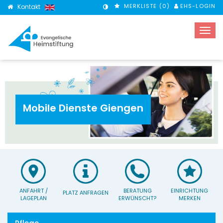
MERKLISTE (
0
)
EHS-LOGIN
Kontakt
KONTRASTMODUS
Mobile Dienste Giengen
ANFAHRT /
BERATUNG
EINRICHTUNG
PLATZ ANFRAGEN
LAGEPLAN
ERWÜNSCHT?
MERKEN