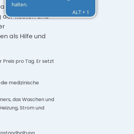
s anzusprechen.
g der Kosten und
er
n als Hilfe und
 Preis pro Tag. Er setzt
 die medizinische
mmers, das Waschen und
 Heizung, Strom und
 Instandhaltung