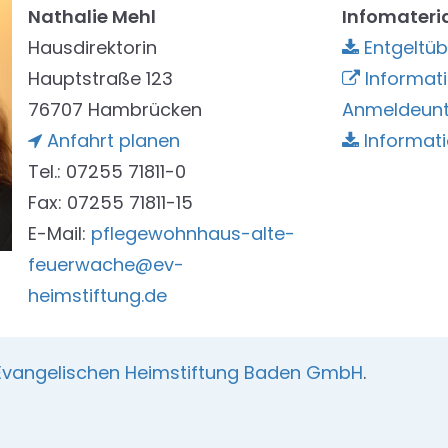
Nathalie Mehl
Infomateri
Hausdirektorin
Entgeltüb
Hauptstraße 123
Informat
76707 Hambrücken
Anmeldeunt
Anfahrt planen
Informati
Tel.: 07255 71811-0
Fax: 07255 71811-15
E-Mail:
pflegewohnhaus-alte-
feuerwache@ev-
heimstiftung.de
Evangelischen Heimstiftung Baden GmbH
.