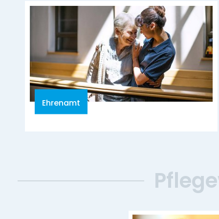
Ehrenamt
Pfleg