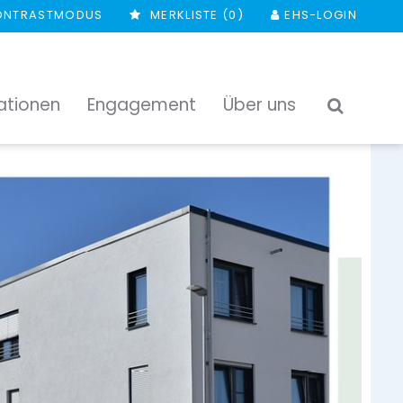
ONTRASTMODUS
MERKLISTE (
0
)
EHS-LOGIN
ationen
Engagement
Über uns
SUCHEN