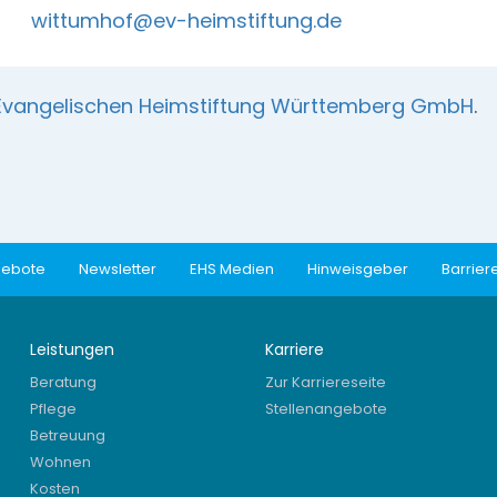
wittumhof@ev-heimstiftung.de
Evangelischen Heimstiftung Württemberg GmbH
.
gebote
Newsletter
EHS Medien
Hinweisgeber
Barriere
Leistungen
Karriere
Beratung
Zur Karriereseite
Pflege
Stellenangebote
Betreuung
Wohnen
Kosten