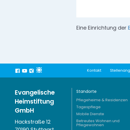
Eine Einrichtung der
Kontakt
Stellenan
Evangelische
Standorte
Heimstiftung
Pflegeheime & Residenzen
Tagespflege
GmbH
Mobile Dienste
Hackstraße 12
Betreutes Wohnen und
Pflegewohnen
70190 Stuttgart