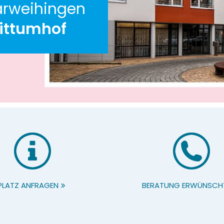
rweihingen
ittumhof
PLATZ ANFRAGEN
BERATUNG ERWÜNSCH