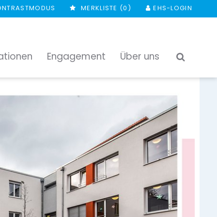
ONTRASTMODUS
MERKLISTE (
0
)
EHS-LOGIN
ationen
Engagement
Über uns
SUCHEN