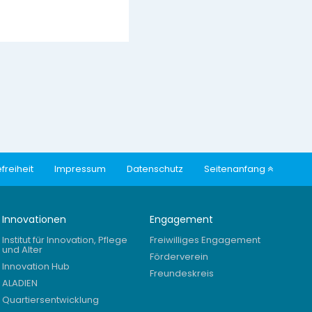
freiheit
Impressum
Datenschutz
Seitenanfang
Innovationen
Engagement
Institut für Innovation, Pflege
Freiwilliges Engagement
und Alter
Förderverein
Innovation Hub
Freundeskreis
ALADIEN
Quartiersentwicklung