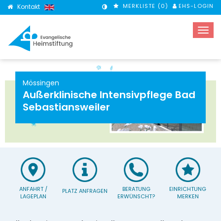
MERKLISTE (
0
)
EHS-LOGIN
Kontakt
KONTRASTMODUS
Mössingen
Außerklinische Intensivpflege Bad
Sebastiansweiler
ANFAHRT /
BERATUNG
EINRICHTUNG
PLATZ ANFRAGEN
LAGEPLAN
ERWÜNSCHT?
MERKEN