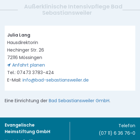
Außerklinische Intensivpflege Bad
Sebastiansweiler
Julia Lang
Hausdirektorin
Hechinger Str. 26
72116 Mössingen
Anfahrt planen
Tel.: 07473 3783-424
E-Mail:
info@bad-sebastiansweiler.de
Eine Einrichtung der
Bad Sebastiansweiler GmbH
.
Evangelische
Telefon
Heimstiftung GmbH
(07 11) 6 36 76-0