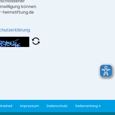
eschlossener
inwilligung können
ev-heimstiftung.de
chutzerklärung
.
freiheit
Impressum
Datenschutz
Seitenanfang