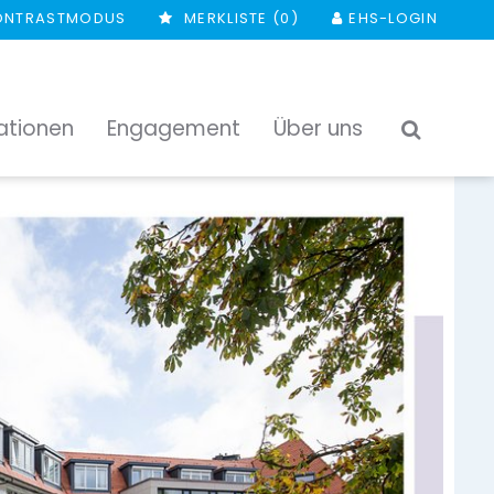
ONTRASTMODUS
MERKLISTE (
0
)
EHS-LOGIN
ationen
Engagement
Über uns
SUCHEN