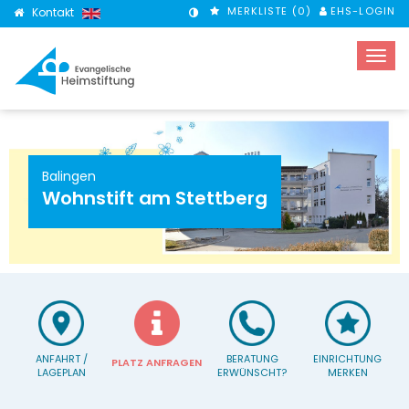
MERKLISTE (
0
)
EHS-LOGIN
Kontakt
KONTRASTMODUS
Balingen
Wohnstift am Stettberg
ANFAHRT /
BERATUNG
EINRICHTUNG
PLATZ ANFRAGEN
LAGEPLAN
ERWÜNSCHT?
MERKEN