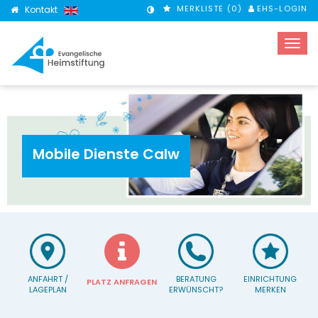
MERKLISTE (
0
)
EHS-LOGIN
Kontakt
KONTRASTMODUS
Mobile Dienste Calw
ANFAHRT /
BERATUNG
EINRICHTUNG
PLATZ ANFRAGEN
LAGEPLAN
ERWÜNSCHT?
MERKEN