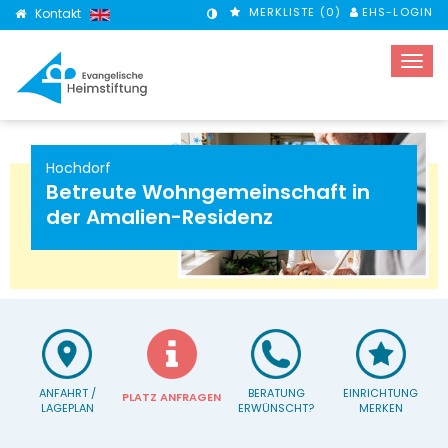
MERKLISTE (
0
)
EHS-LOGIN
Kontakt
KONTRASTMODUS
Hochdorf
Betreute Wohngemeinschaft in
der Amalien-Residenz
ANFAHRT /
BERATUNG
EINRICHTUNG
PLATZ ANFRAGEN
LAGEPLAN
ERWÜNSCHT?
MERKEN