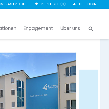
ONTRASTMODUS
MERKLISTE (
0
)
EHS-LOGIN
ationen
Engagement
Über uns
SUCHEN