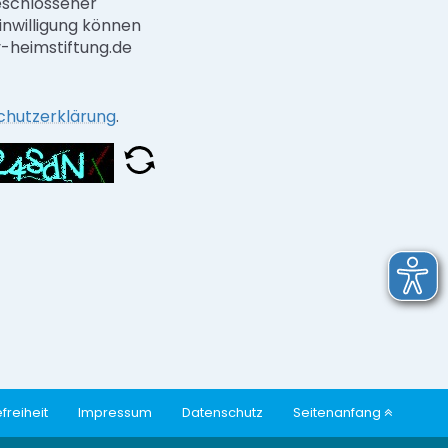
eschlossener
inwilligung können
ev-heimstiftung.de
chutzerklärung
.
freiheit
Impressum
Datenschutz
Seitenanfang