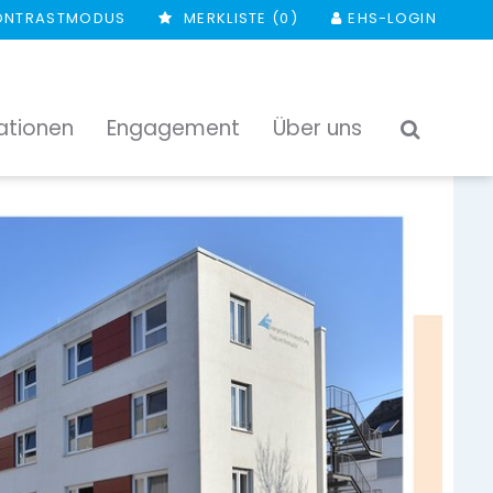
ONTRASTMODUS
MERKLISTE (
0
)
EHS-LOGIN
ationen
Engagement
Über uns
SUCHEN