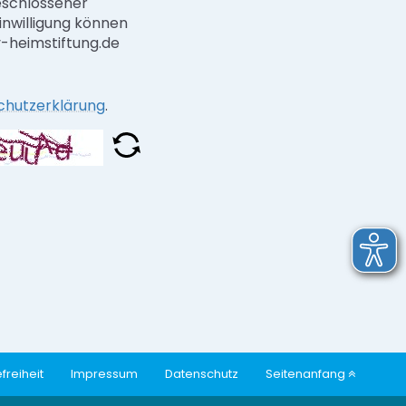
eschlossener
inwilligung können
ev-heimstiftung.de
chutzerklärung
.
freiheit
Impressum
Datenschutz
Seitenanfang