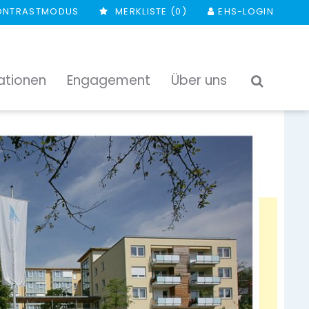
ONTRASTMODUS
MERKLISTE (
0
)
EHS-LOGIN
ationen
Engagement
Über uns
SUCHEN