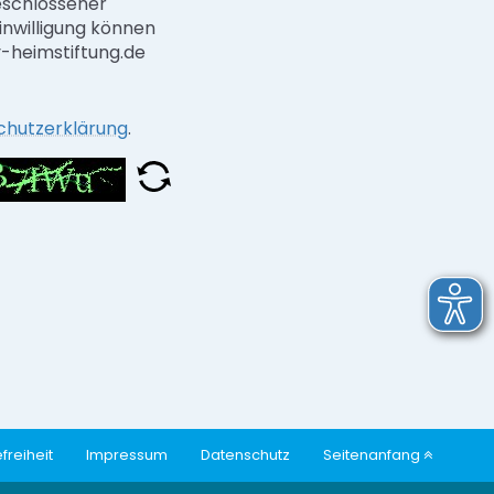
eschlossener
inwilligung können
ev-heimstiftung.de
chutzerklärung
.
freiheit
Impressum
Datenschutz
Seitenanfang