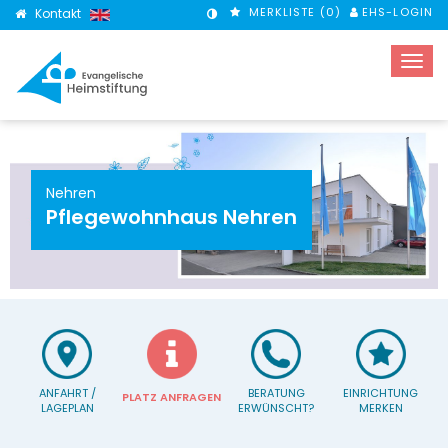
MERKLISTE (
0
)
EHS-LOGIN
Kontakt
KONTRASTMODUS
Nehren
Pflegewohnhaus Nehren
ANFAHRT /
BERATUNG
EINRICHTUNG
PLATZ ANFRAGEN
LAGEPLAN
ERWÜNSCHT?
MERKEN