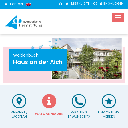
MERKLISTE (
0
)
EHS-LOGIN
Kontakt
KONTRASTMODUS
Waldenbuch
Haus an der Aich
ANFAHRT /
BERATUNG
EINRICHTUNG
PLATZ ANFRAGEN
LAGEPLAN
ERWÜNSCHT?
MERKEN