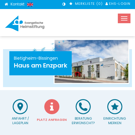
MERKLISTE (
0
)
EHS-LOGIN
Kontakt
KONTRASTMODUS
Bietigheim-Bissingen
Haus am Enzpark
ANFAHRT /
BERATUNG
EINRICHTUNG
PLATZ ANFRAGEN
LAGEPLAN
ERWÜNSCHT?
MERKEN