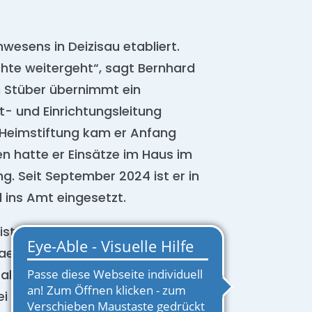
wesens in Deizisau etabliert.
hte weitergeht“, sagt Bernhard
n Stüber übernimmt ein
t- und Einrichtungsleitung
r Heimstiftung kam er Anfang
 hatte er Einsätze im Haus im
g. Seit September 2024 ist er in
ll ins Amt eingesetzt.
ist. Sie hat den Palmschen
el Schildt die Hausdirektion im
m abgestimmt, um den
i Gudrun Latzko für ihren