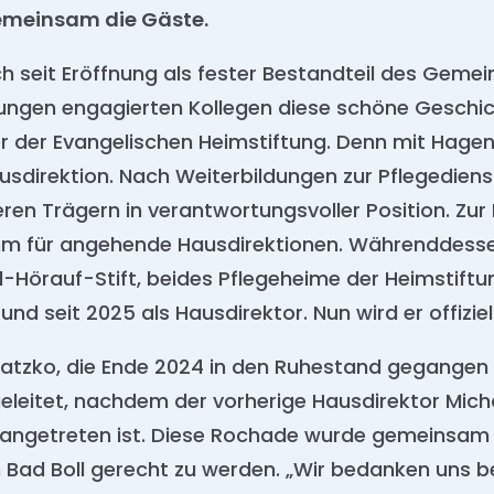
emeinsam die Gäste.
 seit Eröffnung als fester Bestandteil des Gemein
jungen engagierten Kollegen diese schöne Geschic
r der Evangelischen Heimstiftung. Denn mit Hage
usdirektion. Nach Weiterbildungen zur Pflegediens
ren Trägern in verantwortungsvoller Position. Zu
m für angehende Hausdirektionen. Währenddessen
-Hörauf-Stift, beides Pflegeheime der Heimstiftun
 und seit 2025 als Hausdirektor. Nun wird er offizie
atzko, die Ende 2024 in den Ruhestand gegangen 
eleitet, nachdem der vorherige Hausdirektor Micha
ll angetreten ist. Diese Rochade wurde gemeinsa
ad Boll gerecht zu werden. „Wir bedanken uns be