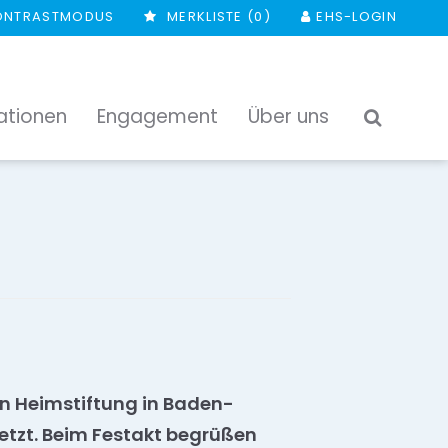
ONTRASTMODUS
MERKLISTE (
0
)
EHS-LOGIN
ationen
Engagement
Über uns
SUCHEN
en Heimstiftung in Baden-
etzt. Beim Festakt begrüßen