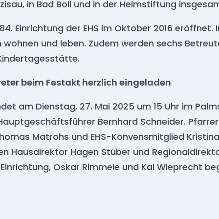
eizisau, in Bad Boll und in der Heimstiftung insgesa
4. Einrichtung der EHS im Oktober 2016 eröffnet. I
n wohnen und leben. Zudem werden sechs Betreut
Kindertagesstätte.
reter beim Festakt herzlich eingeladen
indet am Dienstag, 27. Mai 2025 um 15 Uhr im Palms
uptgeschäftsführer Bernhard Schneider. Pfarrer
 Thomas Matrohs und EHS-Konvensmitglied Kristin
n Hausdirektor Hagen Stüber und Regionaldirektor
r Einrichtung, Oskar Rimmele und Kai Wieprecht be