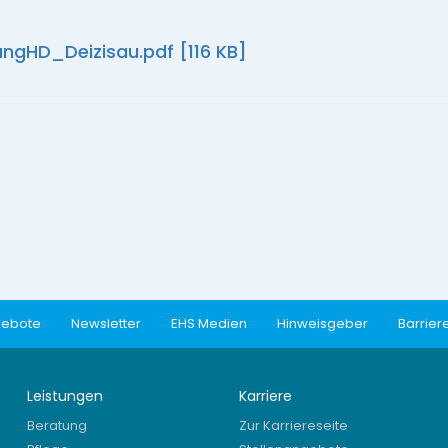
HD_Deizisau.pdf [116 KB]
gebote
Newsletter
EHS Medien
Hinweisgeber
Barriere
Leistungen
Karriere
Beratung
Zur Karriereseite