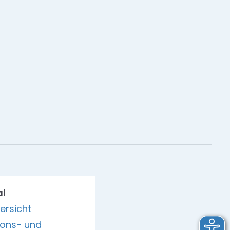
al
ersicht
ions- und