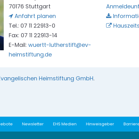
70176 Stuttgart
Anmeldeunt
Anfahrt planen
Informati
Tel.: 07 11 22913-0
Hauszeits
Fax: 07 11 22913-14
E-Mail:
wuertt-lutherstift@ev-
heimstiftung.de
Evangelischen Heimstiftung GmbH
.
gebote
Newsletter
EHS Medien
Hinweisgeber
Barriere