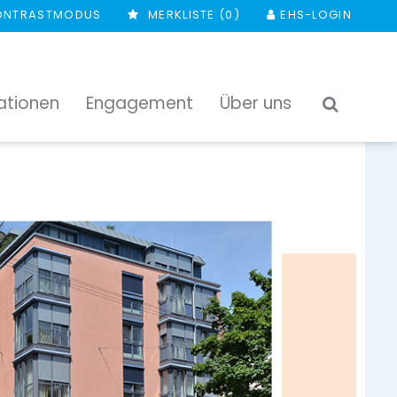
ONTRASTMODUS
MERKLISTE (
0
)
EHS-LOGIN
ationen
Engagement
Über uns
SUCHEN