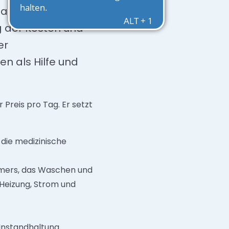
s anzusprechen.
g der Kosten und
er
n als Hilfe und
 Preis pro Tag. Er setzt
 die medizinische
mmers, das Waschen und
 Heizung, Strom und
 Instandhaltung