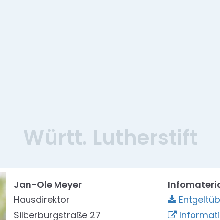
Württ. Lutherstift
Jan-Ole Meyer
Infomateri
Hausdirektor
Entgeltüb
Silberburgstraße 27
Informat