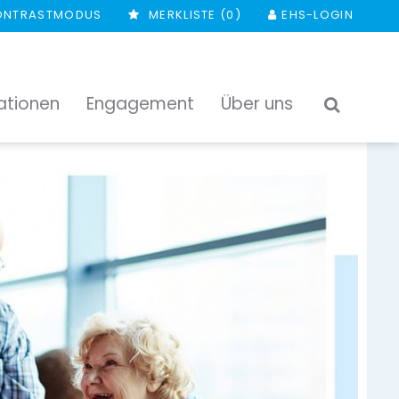
ONTRASTMODUS
MERKLISTE (
0
)
EHS-LOGIN
ationen
Engagement
Über uns
SUCHEN