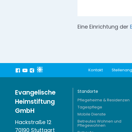
Eine Einrichtung der
Kontakt
Stellenan
Evangelische
Standorte
Heimstiftung
Pflegeheime & Residenzen
Tagespflege
GmbH
Mobile Dienste
Hackstraße 12
Betreutes Wohnen und
Pflegewohnen
70190 Stuttgart