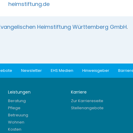
heimstiftung.de
Evangelischen Heimstiftung Württemberg GmbH
.
gebote
Newsletter
EHS Medien
Hinweisgeber
Barriere
Leistungen
Karriere
Beratung
Zur Karriereseite
Pflege
Stellenangebote
Betreuung
Wohnen
Kosten