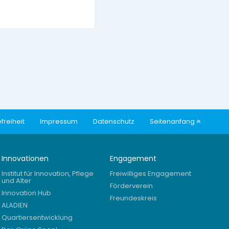
freiheit
Impressum
Datenschutz
Seitenanfang
Innovationen
Engagement
Institut für Innovation, Pflege
Freiwilliges Engagement
und Alter
Förderverein
Innovation Hub
Freundeskreis
ALADIEN
Quartiersentwicklung