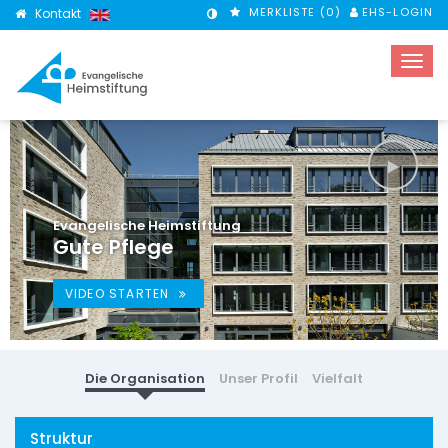
MERKLISTE (
0
)
EHS-LOGIN
Kontakt
KONTRASTMODUS
Evangelische Heimstiftung
Gute Pflege
VIDEO STARTEN
Die Organisation
Unser Profil
Vielfalt
Struktur