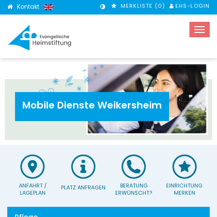
MERKLISTE (
0
)
EHS-LOGIN
Kontakt
KONTRASTMODUS
Mobile Dienste Weikersheim
ANFAHRT /
BERATUNG
EINRICHTUNG
PLATZ ANFRAGEN
LAGEPLAN
ERWÜNSCHT?
MERKEN