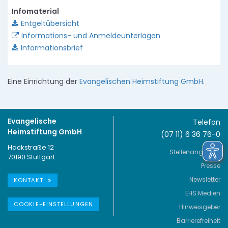
Infomaterial
Entgeltübersicht
Informations- und Anmeldeunterlagen
Informationsbrief
Eine Einrichtung der
Evangelischen Heimstiftung GmbH
.
Evangelische
Telefon
Heimstiftung GmbH
(07 11) 6 36 76-0
Hackstraße 12
Stellenangebote
70190 Stuttgart
Presse
Newsletter
KONTAKT
EHS Medien
COOKIE-EINSTELLUNGEN
Hinweisgeber
Barrierefreiheit