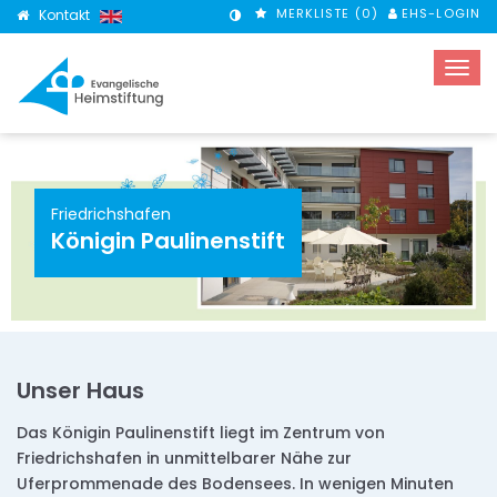
MERKLISTE (
0
)
EHS-LOGIN
Kontakt
KONTRASTMODUS
Friedrichshafen
Königin Paulinenstift
Unser Haus
Das Königin Paulinenstift liegt im Zentrum von
Friedrichshafen in unmittelbarer Nähe zur
Uferprommenade des Bodensees. In wenigen Minuten