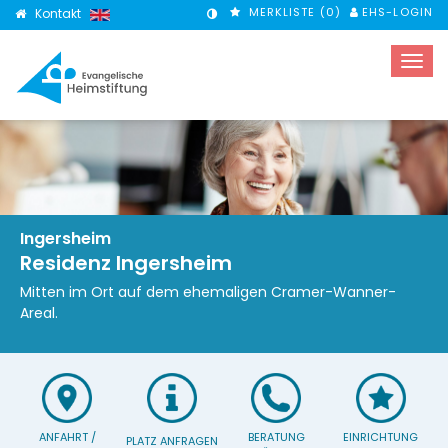
MERKLISTE (
0
)
EHS-LOGIN
Kontakt
KONTRASTMODUS
Ingersheim
Residenz Ingersheim
Mitten im Ort auf dem ehemaligen Cramer-Wanner-
Areal.
ANFAHRT /
BERATUNG
EINRICHTUNG
PLATZ ANFRAGEN