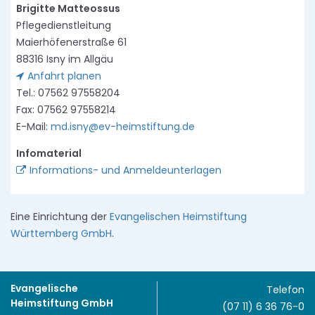
Brigitte Matteossus
Pflegedienstleitung
Maierhöfenerstraße 61
88316 Isny im Allgäu
Anfahrt planen
Tel.: 07562 97558204
Fax: 07562 97558214
E-Mail:
md.isny@ev-heimstiftung.de
Infomaterial
Informations- und Anmeldeunterlagen
Eine Einrichtung der
Evangelischen Heimstiftung
Württemberg GmbH
.
Evangelische
Telefon
Heimstiftung GmbH
(07 11) 6 36 76-0