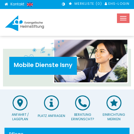
MERKLISTE (
0
)
EHS-LOGIN
Kontakt
KONTRASTMODUS
Mobile Dienste Isny
ANFAHRT /
BERATUNG
EINRICHTUNG
PLATZ ANFRAGEN
LAGEPLAN
ERWÜNSCHT?
MERKEN