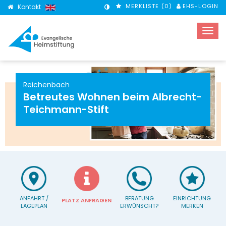
MERKLISTE (
0
)
EHS-LOGIN
Kontakt
KONTRASTMODUS
Reichenbach
Betreutes Wohnen beim Albrecht-
Teichmann-Stift
ANFAHRT /
BERATUNG
EINRICHTUNG
PLATZ ANFRAGEN
LAGEPLAN
ERWÜNSCHT?
MERKEN