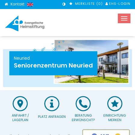
MERKLISTE (
0
)
EHS-LOGIN
Kontakt
KONTRASTMODUS
Neuried
Seniorenzentrum Neuried
ANFAHRT /
BERATUNG
EINRICHTUNG
PLATZ ANFRAGEN
LAGEPLAN
ERWÜNSCHT?
MERKEN