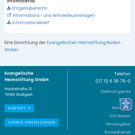
Infomaterial
Entgeltübersicht
Informations- und Anmeldeunterlagen
Informationsbrief
Eine Einrichtung der
Evangelischen Heimstiftung Baden
GmbH
.
Evangelische
Telefon
Heimstiftung GmbH
(07 11) 6 36 76-0
Hackstraße 12
Stellenangebote
70190 Stuttgart
Presse
Newsletter
KONTAKT
EHS Medien
COOKIE-EINSTELLUNGEN
Hinweisgeber
Barrierefreiheit