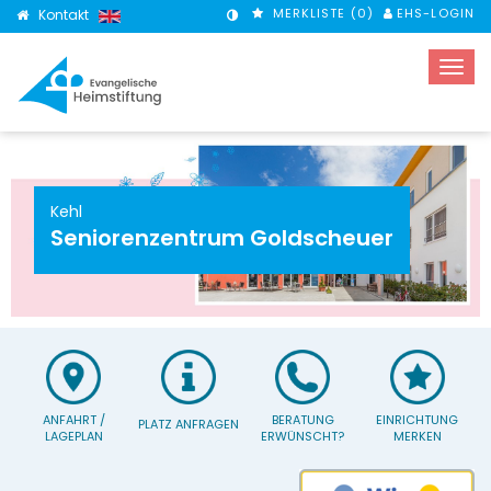
MERKLISTE (
0
)
EHS-LOGIN
Kontakt
KONTRASTMODUS
Kehl
Seniorenzentrum Goldscheuer
ANFAHRT /
BERATUNG
EINRICHTUNG
PLATZ ANFRAGEN
LAGEPLAN
ERWÜNSCHT?
MERKEN