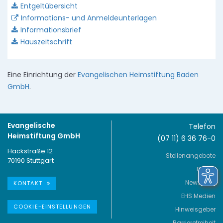
Entgeltübersicht
Informations- und Anmeldeunterlagen
Informationsbrief
Hauszeitschrift
Eine Einrichtung der
Evangelischen Heimstiftung Baden
GmbH
.
Evangelische
Telefon
Heimstiftung GmbH
(07 11) 6 36 76-0
Hackstraße 12
Stellenangebote
70190 Stuttgart
Presse
Newsletter
KONTAKT
EHS Medien
COOKIE-EINSTELLUNGEN
Hinweisgeber
Barrierefreiheit